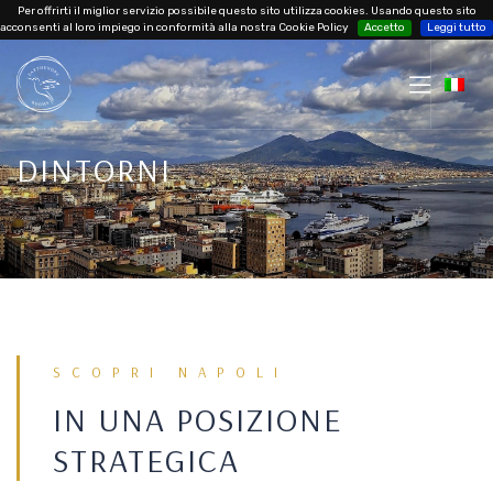
Per offrirti il miglior servizio possibile questo sito utilizza cookies. Usando questo sito
acconsenti al loro impiego in conformità alla nostra Cookie Policy
Accetto
Leggi tutto
DINTORNI
SCOPRI NAPOLI
IN UNA POSIZIONE
STRATEGICA